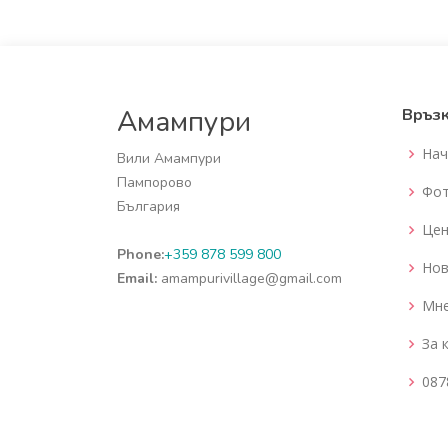
Амампури
Връз
Нач
Вили Амампури
Пампорово
Фот
България
Цен
Phone:
+359 878 599 800
Нов
Email:
amampurivillage@gmail.com
Мн
За 
087