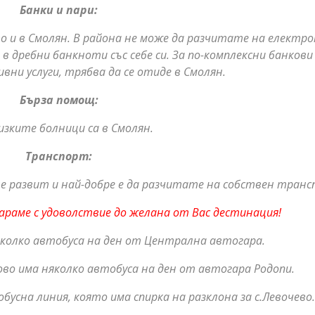
Банки и пари:
о и в Смолян. В района не може да разчитате на електр
 дребни банкноти със себе си. За по-комплексни банкови
ни услуги, трябва да се отиде в Смолян.
Бърза помощ:
изките болници са в Смолян.
Транспорт:
е развит и най-добре е да разчитате на собствен транс
араме с удоволствие до желана от Вас дестинация!
яколко автобуса на ден от Централна автогара.
во има няколко автобуса на ден от автогара Родопи.
усна линия, която има спирка на разклона за с.Левочево.