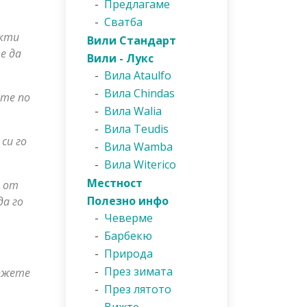
-
Предлагаме
-
Сватба
укти
Вили Стандарт
е да
Вили - Лукс
-
Вила Ataulfo
-
Вила Chindas
ете по
-
Вила Walia
-
Вила Teudis
си го
-
Вила Wamba
-
Вила Witerico
Местност
а от
Полезно инфо
да го
-
Чеверме
-
Барбекю
-
Природа
-
През зимата
можете
-
През лятото