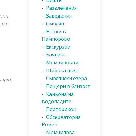
-
Вижте
-
Развлечения
-
Заведения
онни
 или
-
Смолян
-
На ски в
Пампорово
-
Екскурзии
-
Бачково
-
Момчиловци
-
Широка лъка
-
Смолянски езера
порт.
-
Пещери в близост
-
Каньона на
водопадите
-
Перперикон
-
Обсерватория
Рожен
-
Момчилова