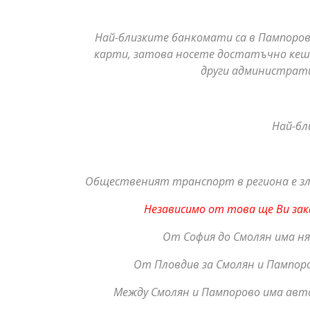
Най-близките банкомати са в Пампоров
карти, затова носете достатъчно кеш в
други административ
Най-бл
Общественият транспорт в региона е зл
Независимо от това ще Ви зак
От София до Смолян има н
От Пловдив за Смолян и Пампоро
Между Смолян и Пампорово има автоб