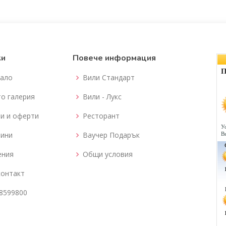
ки
Повече информация
ало
Вили Стандарт
о галерия
Вили - Лукс
и и оферти
Ресторант
ини
Ваучер Подарък
ения
Общи условия
контакт
8599800