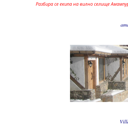
Разбира се екипа на вилно селище Амампур
ama
Vil