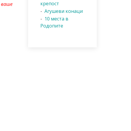
крепост
о ваше
-
Агушеви конаци
-
10 места в
Родопите