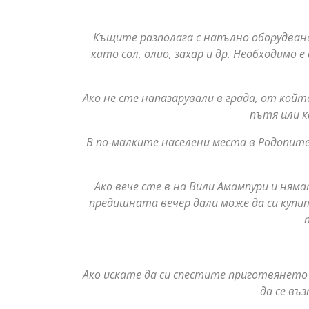
Къщите разполага с напълно оборудван
като сол, олио, захар и др. Необходимо 
Ако не сте напазарували в града, от кой
пътя или к
В по-малките населени места в Родопите 
Ако вече сте в на Вили Амампури и ня
предишната вечер дали може да си купите
Ако искате да си спестите приготвянето
да се въ