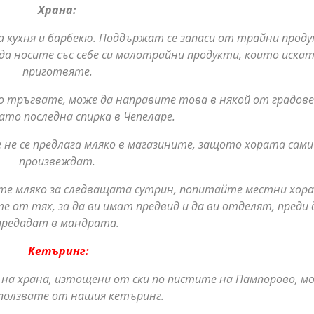
Храна:
а кухня и барбекю. Поддържат се запаси от трайни прод
е да носите със себе си малотрайни продукти, които искат
приготвяте.
то тръгвате, може да направите това в някой от градов
ато последна спирка в Чепеларе.
не се предлага мляко в магазините, защото хората сами 
произвеждат.
мате мляко за следващата сутрин, попитайте местни хор
 от тях, за да ви имат предвид и да ви отделят, преди 
предадат в мандрата.
Кетъринг:
 на храна, изтощени от ски по пистите на Пампорово, 
зползвате от нашия кетъринг.