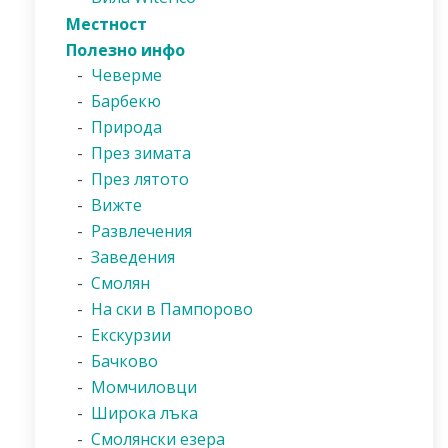
Местност
Полезно инфо
-
Чеверме
-
Барбекю
-
Природа
-
През зимата
-
През лятото
-
Вижте
-
Развлечения
-
Заведения
-
Смолян
-
На ски в Пампорово
-
Екскурзии
-
Бачково
-
Момчиловци
-
Широка лъка
-
Смолянски езера