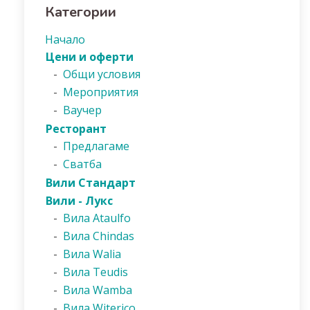
Категории
Начало
Цени и оферти
-
Общи условия
-
Мероприятия
-
Ваучер
Ресторант
-
Предлагаме
-
Сватба
Вили Стандарт
Вили - Лукс
-
Вила Ataulfo
-
Вила Chindas
-
Вила Walia
-
Вила Teudis
-
Вила Wamba
-
Вила Witerico