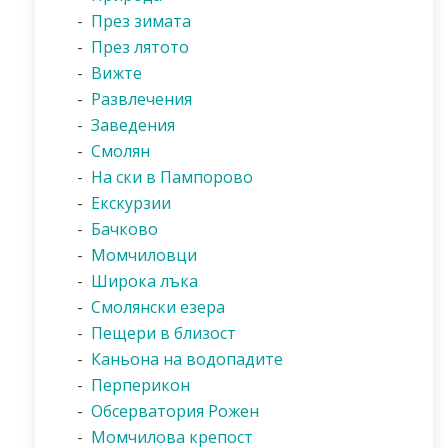
-
През зимата
-
През лятото
-
Вижте
-
Развлечения
-
Заведения
-
Смолян
-
На ски в Пампорово
-
Екскурзии
-
Бачково
-
Момчиловци
-
Широка лъка
-
Смолянски езера
-
Пещери в близост
-
Каньона на водопадите
-
Перперикон
-
Обсерватория Рожен
-
Момчилова крепост