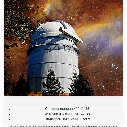
Северна ширина 41° 41′ 35″
Източна дължина 24° 44′ 38″
Надморска височина 1759 м.