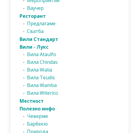
-
Мероприятия
-
Ваучер
Ресторант
-
Предлагаме
-
Сватба
Вили Стандарт
Вили - Лукс
-
Вила Ataulfo
-
Вила Chindas
-
Вила Walia
-
Вила Teudis
-
Вила Wamba
-
Вила Witerico
Местност
Полезно инфо
-
Чеверме
-
Барбекю
-
Природа