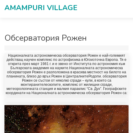
AMAMPURI VILLAGЕ
Обсерватория Рожен
Националната астрономическа обсерватория Рожен
е най-големият
действащ научен комплекс по астрофизика в Югоизточна Европа. Тя е
открита през март 1981 г. и е звено от
Института по астрономия
към
Българската академия на науките.Националната астрономическа
обсерватория Рожен
е разположена в красива местност на билото на
планината, близо до връх
Рожен
в ЦентралнитеРодопи.
обсерватория
Рожен
се състои от няколко сгради – кули, в които са
монтиранителескопите, комплекс от жилищни сгради,
метеорологичната станция и малкия параклис “Св. Дух”. Географските
координати на
Националната астрономическа обсерватория Рожен
са: