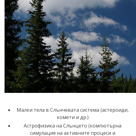
Малки тела в Слънчевата система (астероиди,
комети и др.)
Астрофизика на Слънцето (компютърна
симулация на активните процеси и