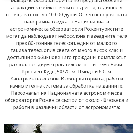
Макар че
обсерваторията
не предлага особени
атракции за обикновените туристи, годишно я
посещават около 10 000 души. Освен невероятната
панорамна гледка отНационалната
астрономическа обсерватория Рожентуристите
могат да наблюдават небосклона и звездните тела
през 80-тонния
телескоп, един от малкото
такива
телескопив света от много висок клас и
достъпни за обикновените граждани. Комплексът
разполага с двуметров
телескоп
- система Ричи-
Кретиен-Куде, 50/70см Шмидт и 60 см
Касегрейнтелескопи. В
обсерваторията, работи
изчислителна система за обработка на данните.
Персоналът на
Националната астрономическа
обсерватория Рожен
се състои от около 40 човека и
работи в различни области от астрономията: