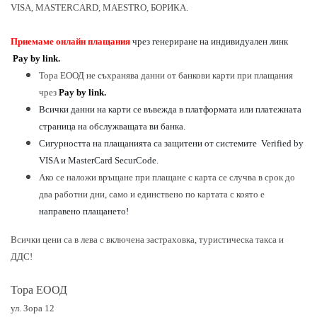
VISA, MASTERCARD, MAESTRO, БОРИКА.
Приемаме онлайн плащания
чрез генериране на индивидуален линк
Pay by link.
Тора ЕООД не съхранява данни от банкови карти при плащания
чрез
Pay by link.
Всички данни на карти се въвежда в платформата или платежната
страница на обслужващата ви банка.
Сигурността на плащанията са защитени от системите Verified by
VISA и MasterCard SecurCode.
Ако се наложи връщане при плащане с карта се случва в срок до
два работни дни, само и единствено по картата с която е
направено плащането!
Всички цени са в лева с включена застраховка, туристическа такса и
ДДС!
Тора ЕООД
ул. Зора 12