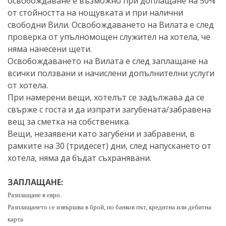
освобождаване е възможно при доплащане на 50%
от стойността на нощувката и при налични
свободни Вили. Освобождаването на Вилата е след
проверка от упълномощен служител на хотела, че
няма нанесени щети.
Освобождаването на Вилата е след заплащане на
всички ползвани и начислени допълнителни услуги
от хотела.
При намерени вещи, хотелът се задължава да се
свърже с госта и да изпрати загубената/забравена
вещ за сметка на собственика.
Вещи, незаявени като загубени и забравени, в
рамките на 30 (тридесет) дни, след напускането от
хотела, няма да бъдат съхранявани.
ЗАПЛАЩАНЕ:
Разплащане в евро.
Разплащането се извършва в брой, по банков път, кредитна или дебитна
карта