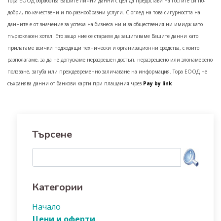
Тора ЕООД
обработва Вашите лични данни с цел да предостави на гостите си по-
добри, по-качествени и по-разнообразни услуги. С оглед на това сигурността на
данните е от значение за успеха на бизнеса ни и за обществения ни имидж като
първокласен хотел. Ето защо ние се стараем да защитаваме Вашите данни като
прилагаме всички подходящи технически и организационни средства, с които
разполагаме, за да не допускаме неразрешен достъп, неразрешено или злонамерено
ползване, загуба или преждевременно заличаване на информация.
Тора ЕООД не
съхранява данни от банкови карти при плащания чрез
Pay by link
Търсене
Категории
Начало
Цени и оферти