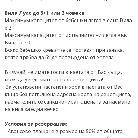
Вила Лукс до 5+1 или 2 човека
Максимум капацитет от бебешки легла в една Вила
е 2.
Максимум капацитет от допълнителни легла във
Вилата е 0.
Всяко бебешко креватче се поставят при заявка,
която трябва да бъде потвърдена от хотела.
В случай, че имате гости в наетата от Вас къща,
моля да уведомите за това рецепцията!
За установени настанени хора в наетата от Вас
къща без попълнена адресна карта на рецепцията,
наемателите се санкционират с цената за наемане
на вила за една вечер!
Условия за резервация:
- Авансово плащане в размер на 50% от общата