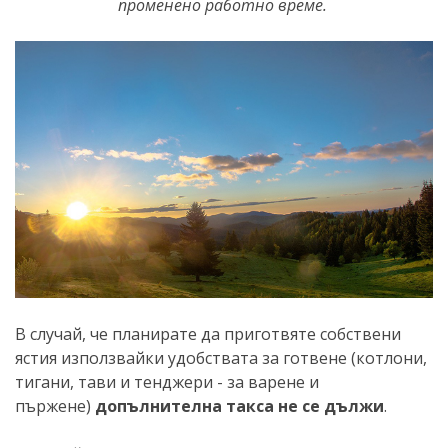
променено работно време.
В случай, че планирате да приготвяте собствени
ястия използвайки удобствата за готвене (котлони,
тигани, тави и тенджери - за варене и
пържене)
допълнителна такса не се дължи
.