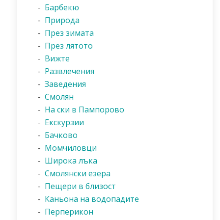
-
Барбекю
-
Природа
-
През зимата
-
През лятото
-
Вижте
-
Развлечения
-
Заведения
-
Смолян
-
На ски в Пампорово
-
Екскурзии
-
Бачково
-
Момчиловци
-
Широка лъка
-
Смолянски езера
-
Пещери в близост
-
Каньона на водопадите
-
Перперикон