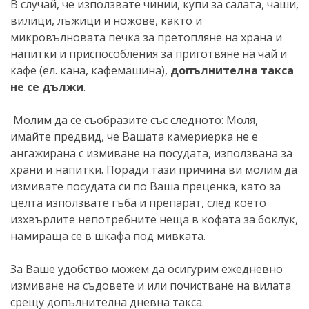
В случай, че използвате чинии, купи за салата, чаши,
вилици, лъжици и ножове, както и
микровълновата печка за претопляне на храна и
напитки и приспособления за приготвяне на чай и
кафе (ел. кана, кафемашина),
допълнителна такса
не се дължи
.
Молим да се съобразите със следното: Моля,
имайте предвид, че Вашата камериерка не е
ангажирана с измиване на посудата, използвана за
храни и напитки. Поради тази причина ви молим да
измивате посудата си по Ваша преценка, като за
целта използвате гъба и препарат, след което
изхвърлите непотребните неща в кофата за боклук,
намираща се в шкафа под мивката.
За Ваше удобство можем да осигурим ежедневно
измиване на съдовете и или почистване на вилата
срещу допълнителна дневна такса.