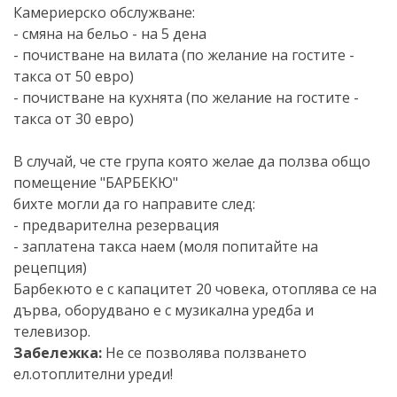
Камериерско обслужване:
- смяна на бельо - на 5 дена
- почистване на вилата (по желание на гостите -
такса от 50 евро)
- почистване на кухнята (по желание на гостите -
такса от 30 евро)
В случай, че сте група която желае да ползва общо
помещение "БАРБЕКЮ"
бихте могли да го направите след:
- предварителна резервация
- заплатена такса наем (моля попитайте на
рецепция)
Барбекюто е с капацитет 20 човека, отоплява се на
дърва, оборудвано е с музикална уредба и
телевизор.
Забележка:
Не се позволява ползването
ел.отоплителни уреди!