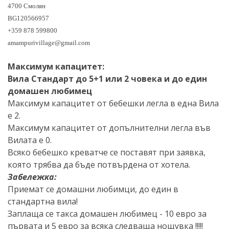
4700 Смолян
BG120566957
+359 878 599800
amampurivillage@gmail.com
Максимум капацитет:
Вила Стандарт до 5+1 или 2 човека и до един
домашен любимец
Максимум капацитет от бебешки легла в една Вила
е 2.
Максимум капацитет от допълнителни легла във
Вилата е 0.
Всяко бебешко креватче се поставят при заявка,
която трябва да бъде потвърдена от хотела.
Забележка:
Приемат се домашни любимци, до един в
стандартна вила!
Заплаща се такса домашен любимец - 10 евро за
първата и 5 евро за всяка следваща нощувка !!!!!