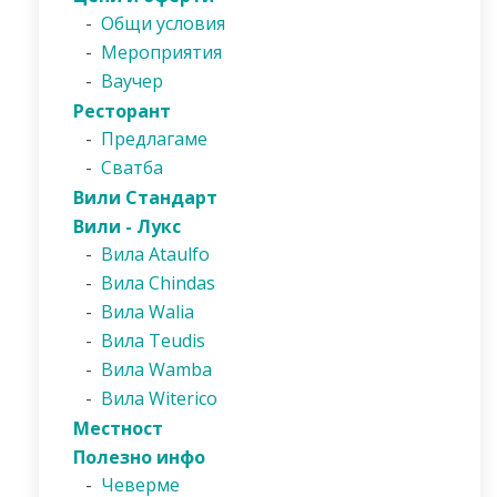
-
Общи условия
-
Мероприятия
-
Ваучер
Ресторант
-
Предлагаме
-
Сватба
Вили Стандарт
Вили - Лукс
-
Вила Ataulfo
-
Вила Chindas
-
Вила Walia
-
Вила Teudis
-
Вила Wamba
-
Вила Witerico
Местност
Полезно инфо
-
Чеверме