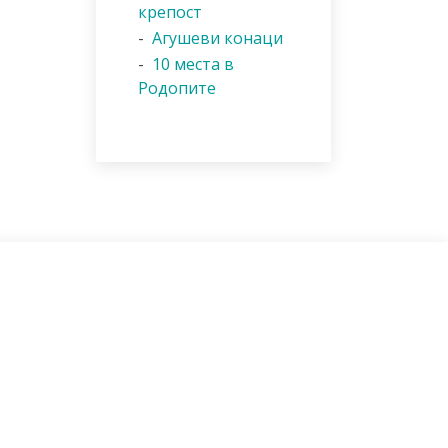
крепост
-
Агушеви конаци
-
10 места в
Родопите