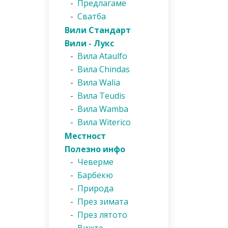
-
Предлагаме
-
Сватба
Вили Стандарт
Вили - Лукс
-
Вила Ataulfo
-
Вила Chindas
-
Вила Walia
-
Вила Teudis
-
Вила Wamba
-
Вила Witerico
Местност
Полезно инфо
-
Чеверме
-
Барбекю
-
Природа
-
През зимата
-
През лятото