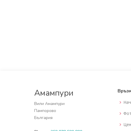
Амампури
Връз
Нач
Вили Амампури
Пампорово
Фот
България
Цен