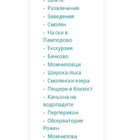
-
Вижте
-
Развлечения
-
Заведения
-
Смолян
-
На ски в
Пампорово
-
Екскурзии
-
Бачково
-
Момчиловци
-
Широка лъка
-
Смолянски езера
-
Пещери в близост
-
Каньона на
водопадите
-
Перперикон
-
Обсерватория
Рожен
-
Момчилова