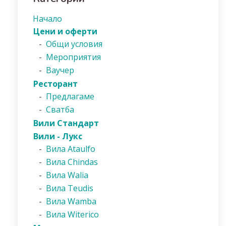
Начало
Цени и оферти
-
Общи условия
-
Мероприятия
-
Ваучер
Ресторант
-
Предлагаме
-
Сватба
Вили Стандарт
Вили - Лукс
-
Вила Ataulfo
-
Вила Chindas
-
Вила Walia
-
Вила Teudis
-
Вила Wamba
-
Вила Witerico