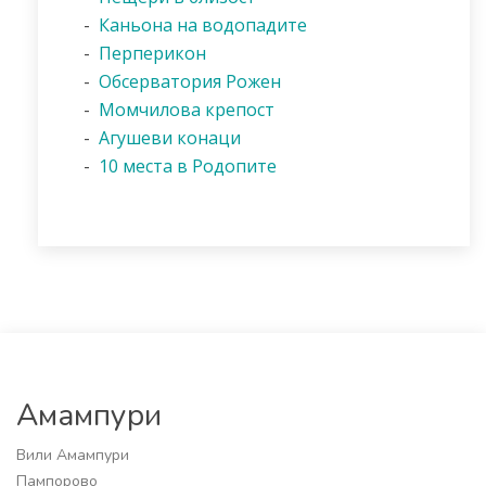
-
Каньона на водопадите
-
Перперикон
-
Обсерватория Рожен
-
Момчилова крепост
-
Агушеви конаци
-
10 места в Родопите
Амампури
Вили Амампури
Пампорово