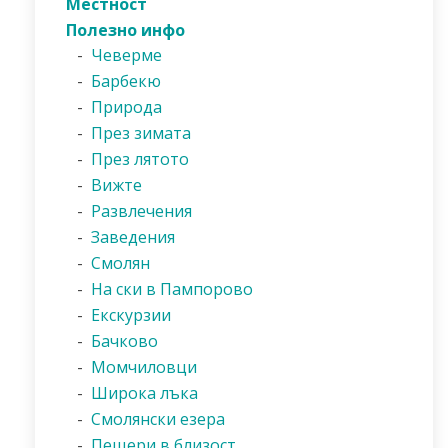
Местност
Полезно инфо
-
Чеверме
-
Барбекю
-
Природа
-
През зимата
-
През лятото
-
Вижте
-
Развлечения
-
Заведения
-
Смолян
-
На ски в Пампорово
-
Екскурзии
-
Бачково
-
Момчиловци
-
Широка лъка
-
Смолянски езера
-
Пещери в близост