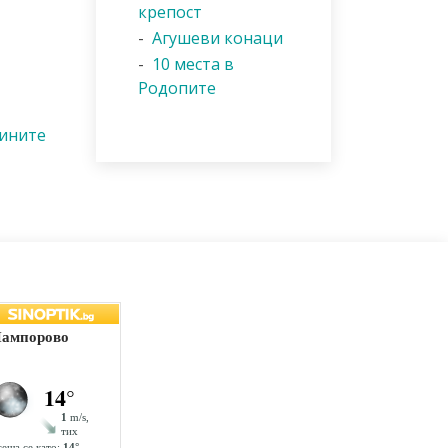
крепост
-
Агушеви конаци
-
10 места в
Родопите
вините