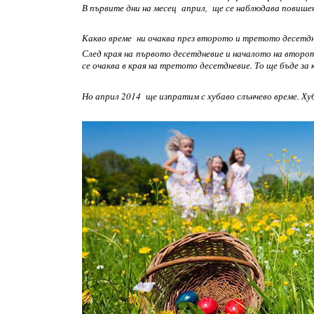
В първите дни на месец април, ще се наблюдава повише
Какво време ни очаква през второто и третото десетдн
След края на
първото десетдневие и началото на второ
се очаква в края на третото десетдневие. То ще бъде за
Но април 2014 ще изпратим с хубаво слънчево време.
Хуб