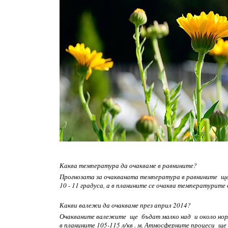
Каква температура да очакваме в равнините?
Прогнозата за очакваната температура в равнините щ
10 - 11 градуса, а в планините се очаква температурите 
Какви валежи да очакваме през април 2014?
Очакваните валежите ще бъдат малко над и около норма
в планините 105-115 л/кв . м. Атмосферните процеси щ