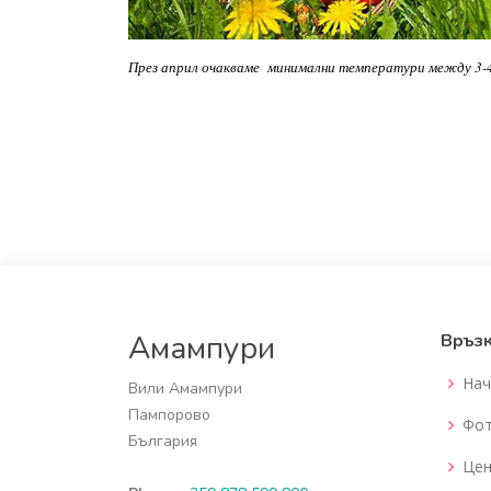
През април очакваме минимални температури между 3-4
Амампури
Връз
Нач
Вили Амампури
Пампорово
Фот
България
Цен