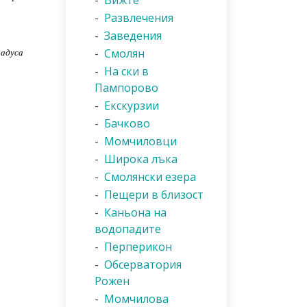
-
Вижте
-
Развлечения
-
Заведения
радуса
-
Смолян
-
На ски в
Пампорово
-
Екскурзии
-
Бачково
-
Момчиловци
-
Широка лъка
-
Смолянски езера
-
Пещери в близост
-
Каньона на
водопадите
-
Перперикон
-
Обсерватория
Рожен
-
Момчилова