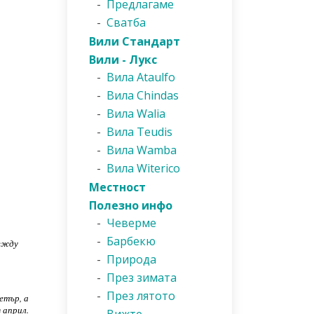
-
Предлагаме
-
Сватба
Вили Стандарт
Вили - Лукс
-
Вила Ataulfo
-
Вила Chindas
-
Вила Walia
-
Вила Teudis
-
Вила Wamba
-
Вила Witerico
Местност
Полезно инфо
-
Чеверме
-
Барбекю
между
-
Природа
-
През зимата
-
През лятото
етър, а
 април.