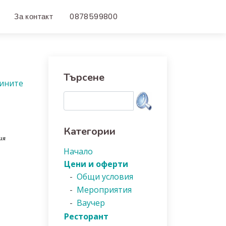
За контакт
0878599800
Търсене
вините
Категории
ия
Начало
Цени и оферти
-
Общи условия
-
Мероприятия
-
Ваучер
Ресторант