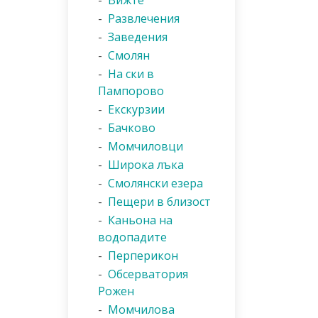
-
Вижте
-
Развлечения
-
Заведения
-
Смолян
-
На ски в
Пампорово
-
Екскурзии
-
Бачково
-
Момчиловци
-
Широка лъка
-
Смолянски езера
-
Пещери в близост
-
Каньона на
водопадите
-
Перперикон
-
Обсерватория
Рожен
-
Момчилова