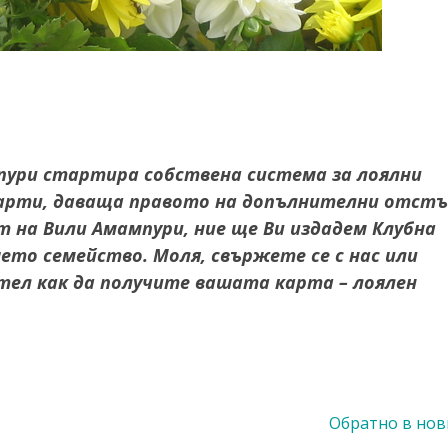
пури стартира собствена система за лоялни
Карти, даваща правото на допълнителни отст
т на Вили Амампури, ние ще Ви издадем Клубна
ето семейство. Моля, свържете се с нас или
ел как да получите вашата карта – лоялен
Обратно в но