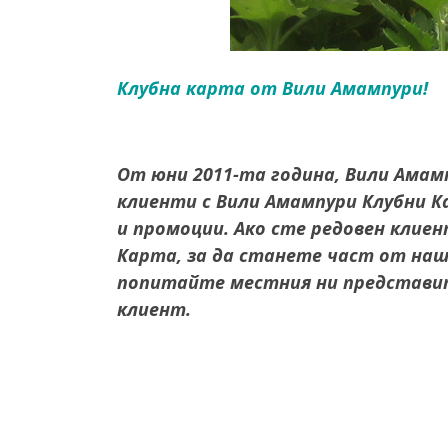
Клубна карта от Вили Амампури!
От юни 2011-та година, Вили Амам
клиенти с Вили Амампури Клубни 
и промоции. Ако сте редовен клиен
Карта, за да станете част от наш
попитайте местния ни представит
клиент.