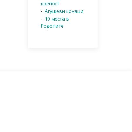
крепост
-
Агушеви конаци
-
10 места в
Родопите