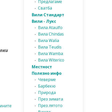
-
Предлагаме
-
Сватба
Вили Стандарт
Вили - Лукс
-
Вила Ataulfo
-
Вила Chindas
-
Вила Walia
-
Вила Teudis
ъпки
-
Вила Wamba
-
Вила Witerico
Местност
Полезно инфо
-
Чеверме
-
Барбекю
-
Природа
-
През зимата
-
През лятото
вините