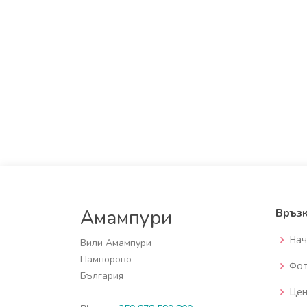
Амампури
Връз
Нач
Вили Амампури
Пампорово
Фот
България
Цен