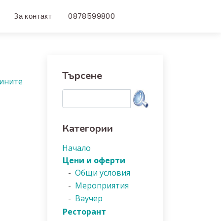
За контакт
0878599800
Търсене
вините
Категории
Начало
Цени и оферти
-
Общи условия
-
Мероприятия
-
Ваучер
Ресторант