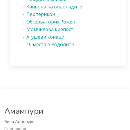
-
Каньона на водопадите
-
Перперикон
-
Обсерватория Рожен
-
Момчилова крепост
-
Агушеви конаци
-
10 места в Родопите
Амампури
Вили Амампури
Пампорово