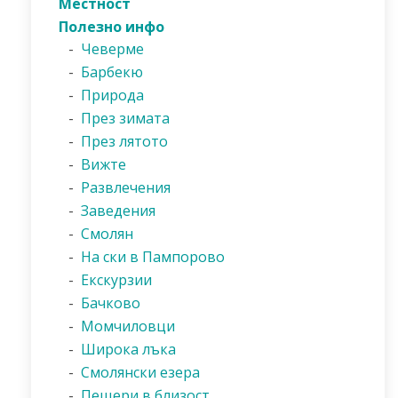
Местност
Полезно инфо
-
Чеверме
-
Барбекю
-
Природа
-
През зимата
-
През лятото
-
Вижте
-
Развлечения
-
Заведения
-
Смолян
-
На ски в Пампорово
-
Екскурзии
-
Бачково
-
Момчиловци
-
Широка лъка
-
Смолянски езера
-
Пещери в близост