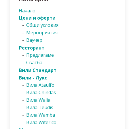
Начало
Цени и оферти
-
Общи условия
-
Мероприятия
-
Ваучер
Ресторант
-
Предлагаме
-
Сватба
Вили Стандарт
Вили - Лукс
-
Вила Ataulfo
-
Вила Chindas
-
Вила Walia
-
Вила Teudis
-
Вила Wamba
-
Вила Witerico