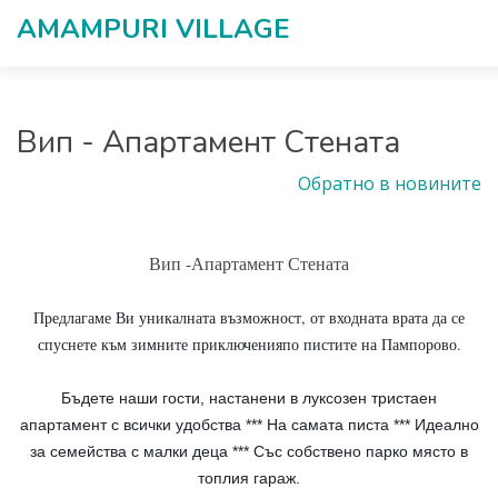
AMAMPURI VILLAGЕ
Вип - Апартамент Стената
Обратно в новините
Вип -Апартамент Стената
Предлагаме Ви уникалната възможност, от входната врата да се
спуснете към зимните приключенияпо пистите на Пампорово.
Бъдете наши гости, настанени в луксозен тристаен
апартамент с всички удобства *** На самата писта *** Идеално
за семейства с малки деца *** Със собствено парко място в
топлия гараж.