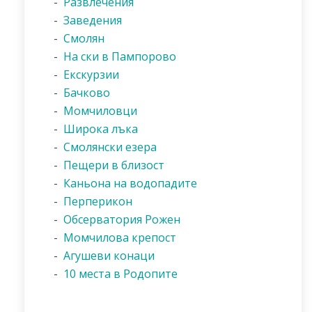
-
Развлечения
-
Заведения
-
Смолян
-
На ски в Пампорово
-
Екскурзии
-
Бачково
-
Момчиловци
-
Широка лъка
-
Смолянски езера
-
Пещери в близост
-
Каньона на водопадите
-
Перперикон
-
Обсерватория Рожен
-
Момчилова крепост
-
Агушеви конаци
-
10 места в Родопите