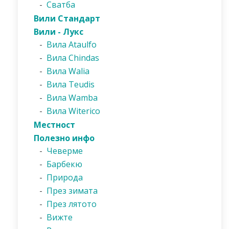
-
Сватба
Вили Стандарт
Вили - Лукс
-
Вила Ataulfo
-
Вила Chindas
-
Вила Walia
-
Вила Teudis
-
Вила Wamba
-
Вила Witerico
Местност
Полезно инфо
-
Чеверме
-
Барбекю
-
Природа
-
През зимата
-
През лятото
-
Вижте