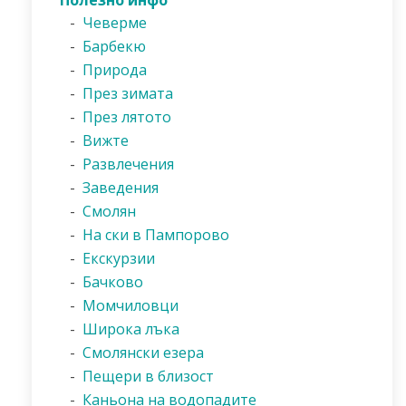
Полезно инфо
-
Чеверме
-
Барбекю
-
Природа
-
През зимата
-
През лятото
-
Вижте
-
Развлечения
-
Заведения
-
Смолян
-
На ски в Пампорово
-
Екскурзии
-
Бачково
-
Момчиловци
-
Широка лъка
-
Смолянски езера
-
Пещери в близост
-
Каньона на водопадите