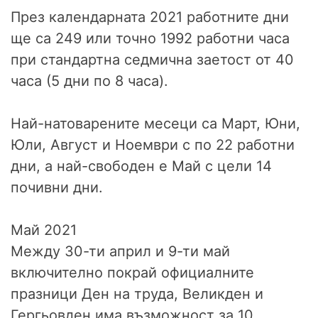
През календарната 2021 работните дни
ще са 249 или точно 1992 работни часа
при стандартна седмична заетост от 40
часа (5 дни по 8 часа).
Най-натоварените месеци са Март, Юни,
Юли, Август и Ноември с по 22 работни
дни, а най-свободен е Май с цели 14
почивни дни.
Май 2021
Между 30-ти април и 9-ти май
включително покрай официалните
празници Ден на труда, Великден и
Гергьовден има възможност за 10