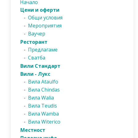
Начало
Цени и оферти
-
Общи условия
-
Мероприятия
-
Ваучер
Ресторант
-
Предлагаме
-
Сватба
Вили Стандарт
Вили - Лукс
-
Вила Ataulfo
-
Вила Chindas
-
Вила Walia
-
Вила Teudis
-
Вила Wamba
-
Вила Witerico
Местност