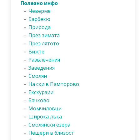
Полезно инфо
-
Чеверме
-
Барбекю
-
Природа
-
През зимата
-
През лятото
-
Вижте
-
Развлечения
-
Заведения
-
Смолян
-
На ски в Пампорово
-
Екскурзии
-
Бачково
-
Момчиловци
-
Широка лъка
-
Смолянски езера
-
Пещери в близост