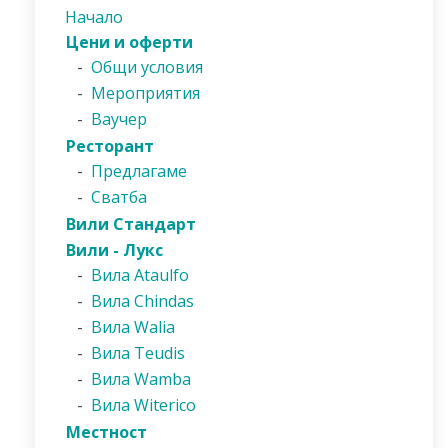
Начало
Цени и оферти
-
Общи условия
-
Мероприятия
-
Ваучер
Ресторант
-
Предлагаме
-
Сватба
Вили Стандарт
Вили - Лукс
-
Вила Ataulfo
-
Вила Chindas
-
Вила Walia
-
Вила Teudis
-
Вила Wamba
-
Вила Witerico
Местност