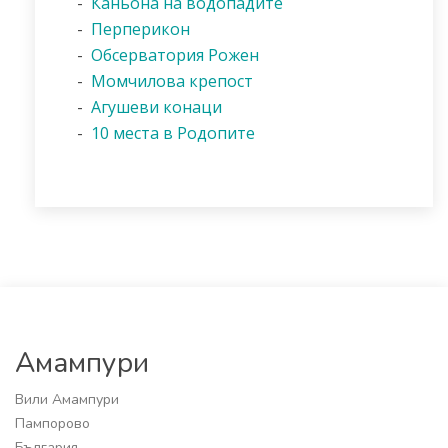
-
Каньона на водопадите
-
Перперикон
-
Обсерватория Рожен
-
Момчилова крепост
-
Агушеви конаци
-
10 места в Родопите
Амампури
Вили Амампури
Пампорово
България