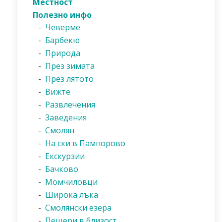
Местност
Полезно инфо
-
Чеверме
-
Барбекю
-
Природа
-
През зимата
-
През лятото
-
Вижте
-
Развлечения
-
Заведения
-
Смолян
-
На ски в Пампорово
-
Екскурзии
-
Бачково
-
Момчиловци
-
Широка лъка
-
Смолянски езера
-
Пещери в близост