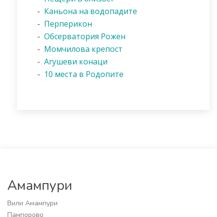
-
Каньона на водопадите
-
Перперикон
-
Обсерватория Рожен
-
Момчилова крепост
-
Агушеви конаци
-
10 места в Родопите
Амампури
Вили Амампури
Пампорово