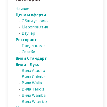
Начало
Цени и оферти
-
Общи условия
-
Мероприятия
-
Ваучер
Ресторант
-
Предлагаме
-
Сватба
Вили Стандарт
Вили - Лукс
-
Вила Ataulfo
-
Вила Chindas
-
Вила Walia
-
Вила Teudis
-
Вила Wamba
-
Вила Witerico